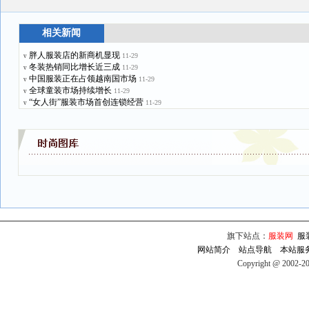
相关新闻
胖人服装店的新商机显现
11-29
v
冬装热销同比增长近三成
11-29
v
中国服装正在占领越南国市场
11-29
v
全球童装市场持续增长
11-29
v
“女人街”服装市场首创连锁经营
11-29
v
旗下站点：
服装网
服
网站简介
站点导航
本站服
Copyright @ 2002-2009