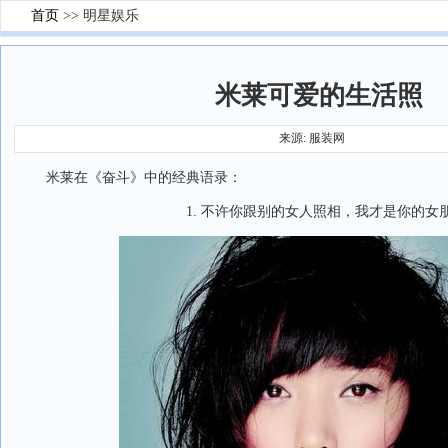
首页
>> 明星娱乐
米莱可爱的生活照
来源: 服装网
米莱在《奋斗》中的经典语录：
1. 不许你跟别的女人照相，我才是你的女