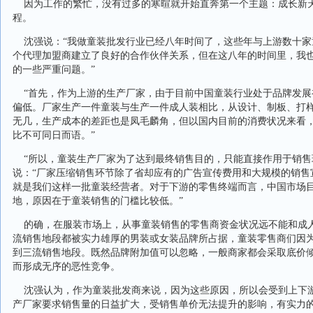
因为工作的繁忙，没有过多的寒暄就开始直奔第一个主题：成长新
程。
沈强说：“我做童装批发行业已经八年时间了，这些年与上游数十家
个代理加盟商建立了良好的合作伙伴关系，但在这八年的时间里，我
的一些严重问题。”
“首先，作为上游的生产厂家，由于目前中国童装行业处于品牌发展
偏低。厂家生产一件童装与生产一件成人装相比，从设计、制板、打
无几，生产成本的差距也是凤毛麟角，但以国内目前的消费状况来看
比不可同日而语。”
“所以，童装生产厂家为了达到最终销售目的，只能直接作用于销售
说：“厂家压缩销售环节除了省却应有的广告宣传费用和大规模的销售
就是我们这样一批童装经营者。对于下游的零售终端而言，中国市场
地，原因在于童装销售的门槛比较低。”
的确，在服装市场上，从事童装销售的零售商资金状况远不能和成
流销售地段都被实力雄厚的男装或女装品牌所占据，童装零售商们因
到三流销售地段。既然品牌附加值可以忽略，一般商家都会采取底价
而形成无序的恶性竞争。
沈强认为，作为童装批发商来说，因为这些原因，所以会受到上下
产厂家要求销售量的日益扩大，受销售单价无法提升的影响，有实力