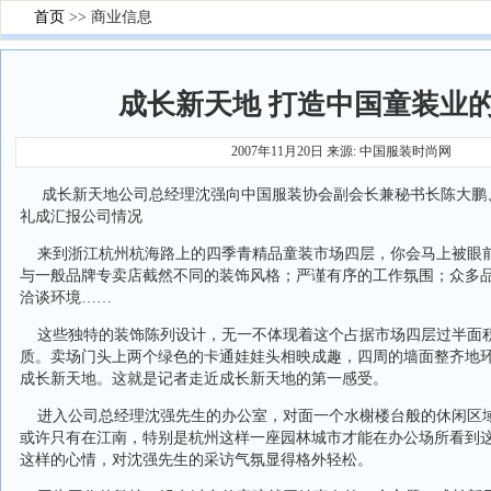
首页
>> 商业信息
成长新天地 打造中国童装业的
2007年11月20日 来源: 中国服装时尚网
成长新天地公司总经理沈强向中国服装协会副会长兼秘书长陈大鹏
礼成汇报公司情况
来到浙江杭州杭海路上的四季青精品童装市场四层，你会马上被眼
与一般品牌专卖店截然不同的装饰风格；严谨有序的工作氛围；众多
洽谈环境……
这些独特的装饰陈列设计，无一不体现着这个占据市场四层过半面
质。卖场门头上两个绿色的卡通娃娃头相映成趣，四周的墙面整齐地
成长新天地。这就是记者走近成长新天地的第一感受。
进入公司总经理沈强先生的办公室，对面一个水榭楼台般的休闲区
或许只有在江南，特别是杭州这样一座园林城市才能在办公场所看到
这样的心情，对沈强先生的采访气氛显得格外轻松。