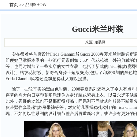
首页
>> 品牌SHOW
Gucci米兰时装
来源: 服装网
实在很难将首席设计Frida Giannini於Gucci 2008春夏米兰时
即便她已掌握本季的一些流行元素例如：50年代花苞裙、外袍剪裁的
等，也同时增加了一些实穿的女性衣著—包括了新式的Frida裤款(宽
设计)、格纹花衬衫、新奇合身骑士短版夹克(包括了印象深刻的黑色蛇
Frida Giannini风格还是飘忽得让人难以捉摸。
除了一些较平实的黑白色时装、2008春夏系列还添入了令人有点咋
穿著的夸大向日葵印花图腾迷你连身洋装或紧身上衣、以及永远不缺
此外，秀展的动线也不是那麼得顺畅，同系列不同款式的服装不断重
皮带繫住套装/裙款/吊带裤等等，对於前几季採稳扎稳打的Frida Gian
现，不如将以往系列的设计细节整合后再重新出发，或许会有更好的