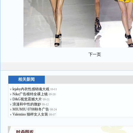
下一页
相关新闻
lejaby内衣性感销魂大戏
10-11
v
Nike广告模特全裸上镜
09-28
v
D&G视觉震撼大片
09-21
v
浪漫和中性的微妙
09-12
v
MIUMIU 0708秋冬广告
08-24
v
Valentino 猫样女人女装
08-07
v