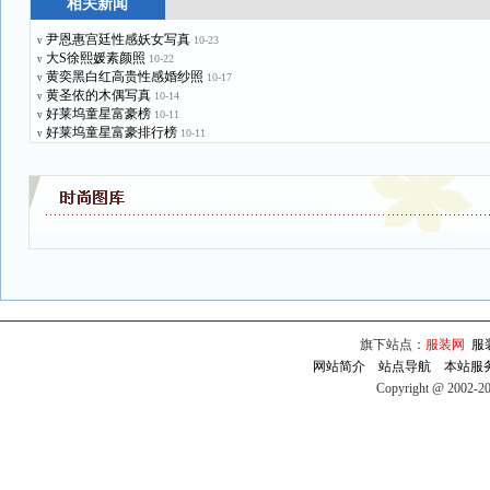
相关新闻
尹恩惠宫廷性感妖女写真
10-23
v
大S徐熙媛素颜照
10-22
v
黄奕黑白红高贵性感婚纱照
10-17
v
黄圣依的木偶写真
10-14
v
好莱坞童星富豪榜
10-11
v
好莱坞童星富豪排行榜
10-11
v
旗下站点：
服装网
服
网站简介
站点导航
本站服
Copyright @ 2002-2009