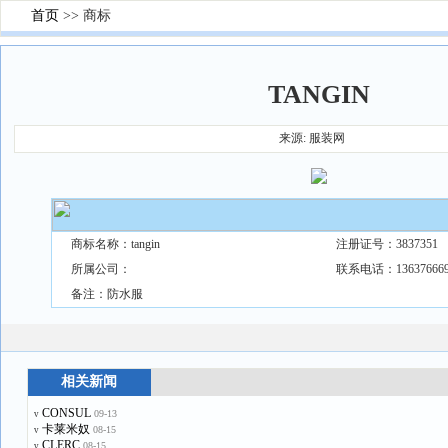
首页
>> 商标
TANGIN
来源: 服装网
商标名称：tangin
注册证号：3837351
所属公司：
联系电话：13637666
备注：防水服
相关新闻
CONSUL
09-13
v
卡莱米奴
08-15
v
CLERC
08-15
v