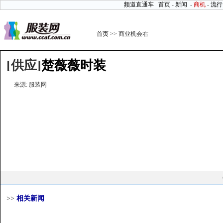
频道直通车
首页
-
新闻
-
商机
-
流行
首页
>> 商业机会右
[供应]
楚薇薇时装
来源: 服装网
>>
相关新闻