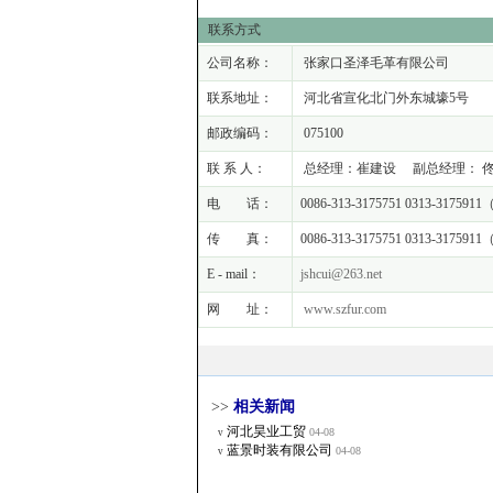
联系方式
公司名称：
张家口圣泽毛革有限公司
联系地址：
河北省宣化北门外东城壕5号
邮政编码：
075100
联 系 人：
总经理：崔建设 副总经理： 佟林 崔1350
电 话：
0086-313-3175751 0313-31759
传 真：
0086-313-3175751 0313-3175
E - mail：
jshcui@263.net
网 址：
www.szfur.com
>>
相关新闻
河北昊业工贸
04-08
v
蓝景时装有限公司
04-08
v