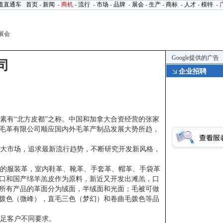
道直通车
首页
-
新闻
-
商机
-
流行
-
市场
-
品牌
-
展会
-
生产
-
商标
-
人才
-
模特
-
上展会
Google提供的广告
司
企业招聘
有“北方皮都”之称。中国和加拿大合资经营的张家
毛革有限公司顺应国内外毛革产制品发展大势所趋，
大市场，追求最新流行趋势，不断研究开发新风格，
的服装革，室内鞋革、靴革、手套革、帽革、手袋革
口和国产绵羊羔皮作为原料，新近又开发出滩羔，口
所有产品的革面分为绒面，半绒面和光面；毛被可做
拨色（微峰），直毛三色（梦幻）和卷曲毛拨色等品
足客户不同要求。